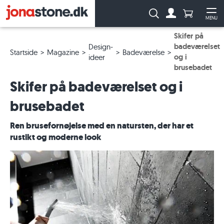
Antal produ
Søg:
MENU
Til kontoen
Åb
Skifer på
badeværelset
Design-
Startside
Magazine
Badeværelse
og i
ideer
brusebadet
Skifer på badeværelset og i
brusebadet
Ren brusefornøjelse med en natursten, der har et
rustikt og moderne look