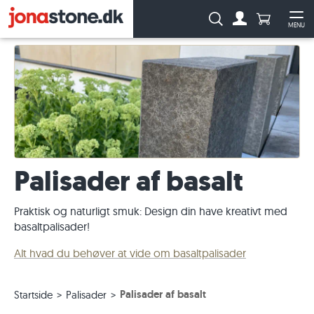
Antal produ
Søg:
MENU
Til kontoen
Åb
Palisader af basalt
Praktisk og naturligt smuk: Design din have kreativt med
basaltpalisader!
Alt hvad du behøver at vide om basaltpalisader
Palisader af basalt
Startside
Palisader