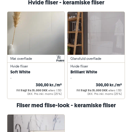
Hvide fliser - keramiske fliser
Mat overflade
Glansfuld overflade
Prøve
Hvide fliser
Hvide fliser
Soft White
Brilliant White
-
-
300,00 kr./m²
300,00 kr./m²
Fri fragt fra 35.000 DKK
ellers 1.150
Fri fragt fra 35.000 DKK
ellers 1.150
DKK. Pris inkl. moms (25 %)
DKK. Pris inkl. moms (25 %)
Fliser med flise-look - keramiske fliser