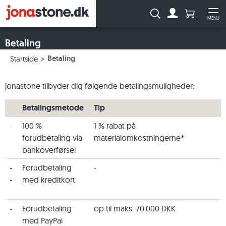
Antal produ
Søg:
MENU
Til kontoen
Åb
Betaling
Betaling
Startside
jonastone tilbyder dig følgende betalingsmuligheder:
Betalingsmetode
Tip
100 %
1 % rabat på
forudbetaling via
materialomkostningerne*
bankoverførsel
Forudbetaling
-
med kreditkort
Forudbetaling
op til maks. 70.000 DKK
med PayPal