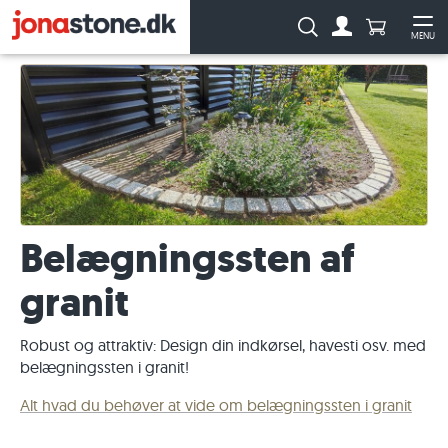
Antal produ
Søg:
MENU
Til kontoen
Åb
Belægningssten af
granit
Robust og attraktiv: Design din indkørsel, havesti osv. med
belægningssten i granit!
Alt hvad du behøver at vide om belægningssten i granit