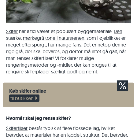
Skifer
har altid været et populært byggemateriale.
Den
stærke,
mørkegrå tone i naturstenen,
som i øjeblikket er
meget
efterspurgt
, har mange fans. Det er netop denne
rige grå, der skal bevares, og derfor må intet gå galt, når
man renser skiferfliser! Vi forklarer mulige
rengøringsmetoder og -midler, der kan bruges til at
rengøre skiferplader særligt godt og nemt.
Køb skifer online
til butikken
Hvornår skal jeg rense skifer?
Skiferfliser
består typisk af flere flossede lag, hvilket
betyder, at materialet har en lagdelt struktur. Det betyder,