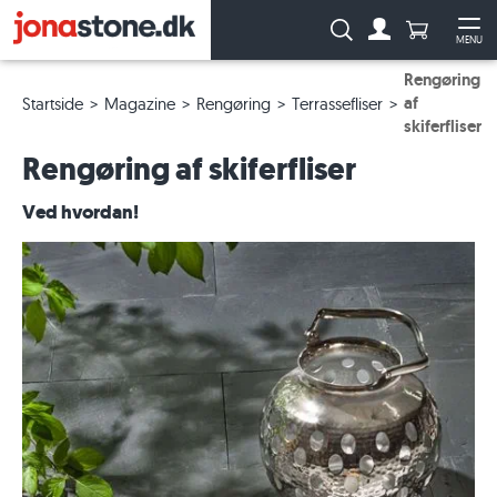
Antal produ
Søg:
MENU
Til kontoen
Åb
Rengøring
af
Startside
Magazine
Rengøring
Terrassefliser
skiferfliser
Rengøring af skiferfliser
Ved hvordan!