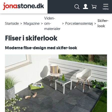
Antal produ
Søg:
MENU
Til kontoen
Åb
Viden-
Skifer-
Startside
Magazine
om-
Porcelænsstentøj
look
materialer
Fliser i skiferlook
Moderne flise-design med skifer-look