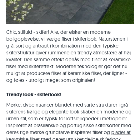
Chic, stilfuld - skifer! Alle, der elsker en moderne
boligoplevelse, vil vælge
fliser i skiferlook.
Naturstenen i
grå, sort og antracit i kombination med den typiske
skiferstruktur giver rummene en trendy atmosfære af høj
kvalitet. Den samme effekt opnås med fliser af keramiske
fliser med skifereffekt: Moderne teknologier gør det nu
muligt at producere fliser af keramiske fliser, der ligner -
og føles - utroligt meget som originalen!
Trendy look - skiferlook!
Mørke, dybe nuancer blandet med sarte strukturer i grå -
skiferens kølige og elegante look skaber en moderne og
urban stil, som er typisk for loftslejligheder i metropoler.
Inspireret af brasilianske og portugisiske skifersorter med
deres rige mørke grundfarve inspirerer fliser og
plader af
keramiske fliser
med deres umiskendelige skiferlook.