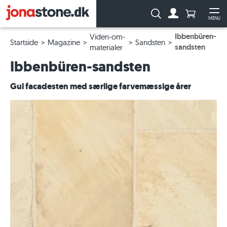
Antal produ
Søg:
MENU
Til kontoen
Åb
Ibbenbüren-
Viden-om-
Startside
Magazine
Sandsten
sandsten
materialer
Ibbenbüren-sandsten
Gul facadesten med særlige farvemæssige årer