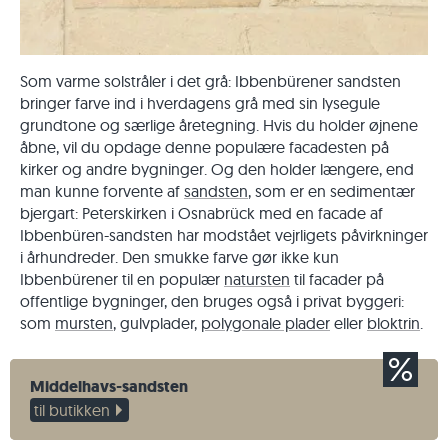
Som varme solstråler i det grå: Ibbenbürener sandsten
bringer farve ind i hverdagens grå med sin lysegule
grundtone og særlige åretegning. Hvis du holder øjnene
åbne, vil du opdage denne populære facadesten på
kirker og andre bygninger. Og den holder længere, end
man kunne forvente af
sandsten
, som er en sedimentær
bjergart: Peterskirken i Osnabrück med en facade af
Ibbenbüren-sandsten har modstået vejrligets påvirkninger
i århundreder. Den smukke farve gør ikke kun
Ibbenbürener til en populær
natursten
til facader på
offentlige bygninger, den bruges også i privat byggeri:
som
mursten
, gulvplader,
polygonale plader
eller
bloktrin
.
Middelhavs-sandsten
til butikken