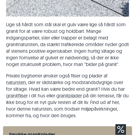
Lige så hårdt som stål skal et gulv være lige så hårdt som
granit for at være robust og holdbart. Mange
indgangspartier, stier eller trapper er belagt med
granitnatursten, da stærkt trafikerede områder nyder godt
af stenens positive egenskaber. Ingen hurtig slitage og
ingen fornyelse af gulvet er nødvendig, så der er ikke
noget strukturelt problem, hvor man "bider på granit".
Private bygherrer ønsker også fliser og plader af
natursten
, der er slidstærke og modstandsdygtige over
for slitage. Hvad kan være bedre end granit? Hvis du har
granitfliser
i dit hus eller
granitplader
på din terrasse, får du
ikke brug for et nyt gulv resten af dit liv. Find ud af her,
hvor denne natursten, som trodser miljøpåvirkninger,
kommer fra, og hvor den bruges.
Smukke granitplader