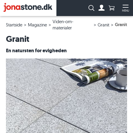
Antal produ
Søg:
MENU
Til kontoen
Åb
Viden-om-
Granit
Startside
Magazine
Granit
materialer
Granit
En natursten for evigheden