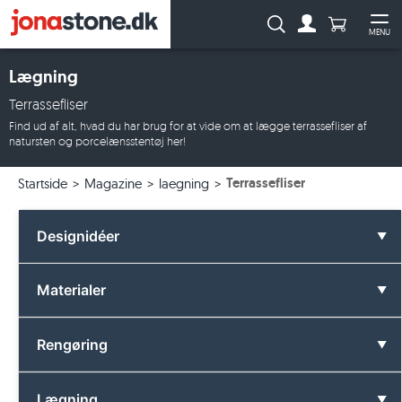
Antal produ
Søg:
MENU
Til kontoen
Åb
Lægning
Terrassefliser
Find ud af alt, hvad du har brug for at vide om at lægge terrassefliser af
natursten og porcelænsstentøj her!
Terrassefliser
Startside
Magazine
laegning
Designidéer
Alle Designidéer
Materialer
Badeværelse
Alle Materialer
Rengøring
Farver
Basalt
Alle Rengøring
Lægning
Formater