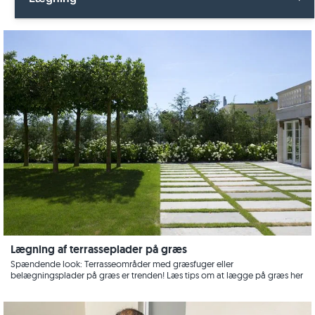
Feinsteinzeug
Fliser
Havedesign
Alle Lægning
Granit
Terrasseplader
Køkken
Fliser
Træoptik
Kundeoplevelser
Havebygning
Kalksten
Panorama tour
Terrasseplader
Marmor
Pool
Videoer
Natursten
Terrasse
Kvarsit
Trappe
Sandsten
Videoer
Lægning af terrasseplader på græs
Skifer
Spændende look: Terrasseområder med græsfuger eller
belægningsplader på græs er trenden! Læs tips om at lægge på græs her
Vægdesign
Travertin
Beboelsesrum