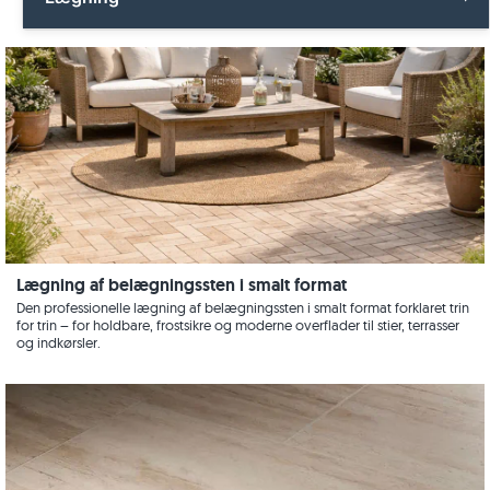
Feinsteinzeug
Fliser
Havedesign
Alle Lægning
Granit
Terrasseplader
Køkken
Fliser
Træoptik
Kundeoplevelser
Havebygning
Kalksten
Panorama tour
Terrasseplader
Marmor
Pool
Videoer
Natursten
Lægning af belægningssten i smalt format
Terrasse
Kvarsit
Den professionelle lægning af belægningssten i smalt format forklaret trin
for trin – for holdbare, frostsikre og moderne overflader til stier, terrasser
Trappe
og indkørsler.
Sandsten
Videoer
Skifer
Vægdesign
Travertin
Beboelsesrum