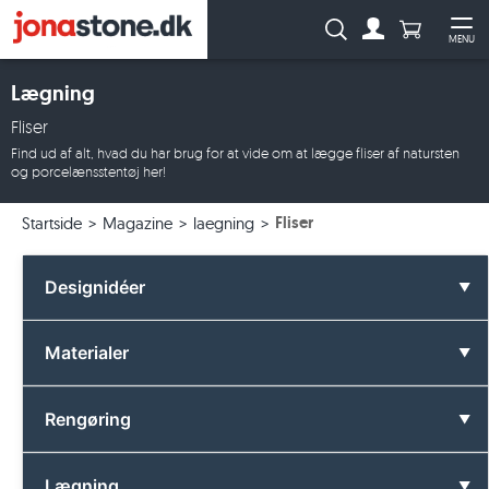
Antal produ
Søg:
MENU
Til kontoen
Åb
Lægning
Fliser
Find ud af alt, hvad du har brug for at vide om at lægge fliser af natursten
og porcelænsstentøj her!
Fliser
Startside
Magazine
laegning
Designidéer
Alle Designidéer
Materialer
Badeværelse
Alle Materialer
Rengøring
Farver
Basalt
Alle Rengøring
Lægning
Formater