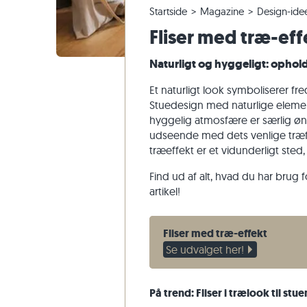
Startside
Magazine
Design-ide
Fliser i kvartsit
Terrassefliser i kalksten
Ændring og annullering af ordrer
Panoramisk tur
Beige flis
Beige terr
Trappetri
Marmor
Fliser med træ-effe
Fliser af marmor
Terrassefliser i marmor
Forsendelse af prøver
Havedesign
Grå fliser
Grå terras
Trappetrin
Kvartsit
Antikke fliser
Terrassefliser i kvartsit
Levering og transport
Levestile
Sandsten
Naturligt og hyggeligt: ophol
Fliser i mosaik
Terrassefliser i gnejs
Kundeoplevelser
Skifer
Et naturligt look symboliserer fre
Vægbeklædning af natursten
Terrassefliser i basalt
Videoer
Travertin
Stuedesign med naturlige elemen
hyggelig atmosfære er særlig øns
Polygonale terrassefliser
udseende med dets venlige træfar
Poolkant
træeffekt er et vidunderligt sted
Find ud af alt, hvad du har brug 
artikel!
Fliser med træ-effekt
Se udvalget her!
På trend: Fliser i trælook til stue