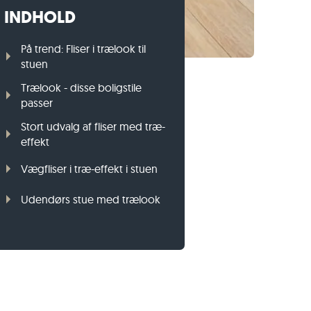
INDHOLD
Græsplænekant i gnejs
Græsplænekant i basalt
På trend: Fliser i trælook til
stuen
Trælook - disse boligstile
passer
Stort udvalg af fliser med træ-
effekt
Vægfliser i træ-effekt i stuen
Udendørs stue med trælook