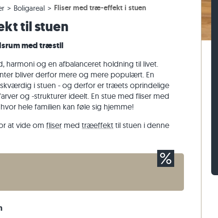
Fliser med træ-effekt i stuen
er
Boligareal
er
assefliser
n af gnejs
Belægningssten af kalksten
Mursten af travertin
kt til stuen
sefliser
 af kalksten
Belægningssten af kvartsit
Mursten af kvartsit
Belægningssten af gnejs
Mursten af gnejs
dsrum med træstil
Rektangulær belægningssten
Vægbeklædning af natursten
d, harmoni og en afbalanceret holdning til livet.
ter bliver derfor mere og mere populært. En
kværdig i stuen - og derfor er træets oprindelige
ver og -strukturer ideelt. En stue med fliser med
, hvor hele familien kan føle sig hjemme!
for at vide om
fliser
med
træeffekt
til stuen i denne
n