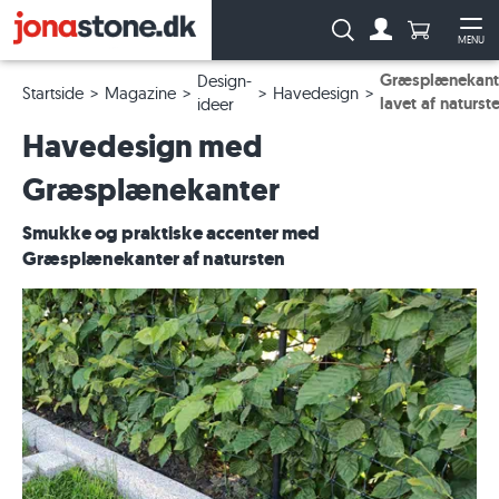
Antal produ
Søg:
MENU
Til kontoen
Åb
Græsplænekant
Design-
Startside
Magazine
Havedesign
lavet af naturst
ideer
Havedesign med
Græsplænekanter
Smukke og praktiske accenter med
Græsplænekanter af natursten