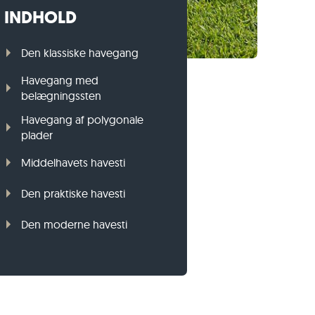
INDHOLD
Græsplænekant i gnejs
Græsplænekant i basalt
Den klassiske havegang
Havegang med
belægningssten
Havegang af polygonale
plader
Middelhavets havesti
Den praktiske havesti
Den moderne havesti