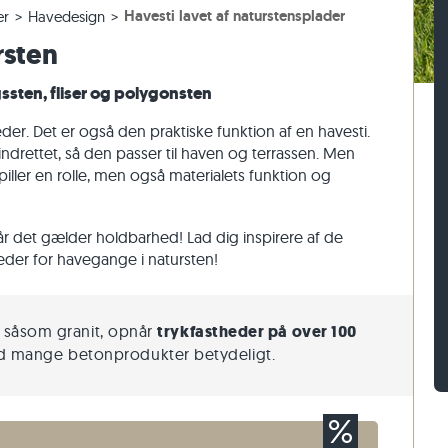
Havesti lavet af naturstensplader
er
Havedesign
er
assefliser
n af gnejs
Belægningssten af kalksten
Mursten af travertin
rsten
sefliser
 af kalksten
Belægningssten af kvartsit
Mursten af kvartsit
Belægningssten af gnejs
Mursten af gnejs
sten, fliser og polygonsten
Rektangulær belægningssten
Vægbeklædning af natursten
der. Det er også den praktiske funktion af en havesti.
 indrettet, så den passer til haven og terrassen. Men
spiller en rolle, men også materialets funktion og
når det gælder holdbarhed! Lad dig inspirere af de
der for havegange i natursten!
t, såsom granit, opnår
trykfastheder på over 100
 mange betonprodukter betydeligt.