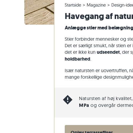
Startside
Magazine
Design-ide
Fliser i kvartsit
Terrassefliser i kalksten
Ændring og annullering af ordrer
Panoramisk tur
Beige flis
Beige terr
Trappetri
Marmor
Havegang af natu
Fliser af marmor
Terrassefliser i marmor
Forsendelse af prøver
Havedesign
Grå fliser
Grå terras
Trappetrin
Kvartsit
Antikke fliser
Terrassefliser i kvartsit
Levering og transport
Levestile
Sandsten
Anlægge stier med belægnings
Fliser i mosaik
Terrassefliser i gnejs
Kundeoplevelser
Skifer
Stier forbinder mennesker og ste
Vægbeklædning af natursten
Terrassefliser i basalt
Videoer
Travertin
Det er særligt smukt, når stien er
det er ikke kun
udseendet
, der 
Polygonale terrassefliser
holdbarhed
.
Poolkant
Især natursten er uovertruffen, 
mange forskellige designmulighe
Natursten af høj kvalite
MPa
og overgår dermed
Oplev terrassefliser