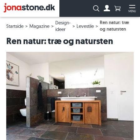
Antal produ
Søg:
MENU
Til kontoen
Åb
Ren natur: træ
Design-
Startside
Magazine
Levestile
og natursten
ideer
Ren natur: træ og natursten