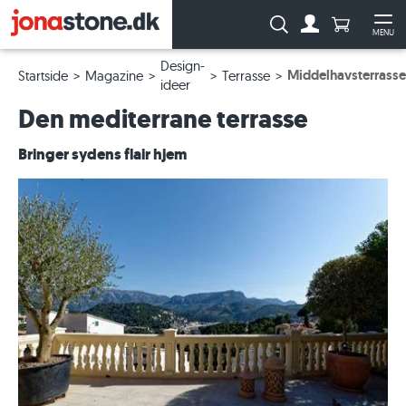
Antal produ
Søg:
MENU
Til kontoen
Åb
Design-
Middelhavsterrasse
Startside
Magazine
Terrasse
ideer
Den mediterrane terrasse
Bringer sydens flair hjem