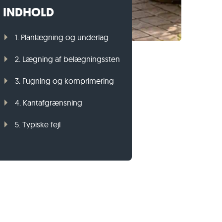
INDHOLD
Græsplænekant i gnejs
Græsplænekant i basalt
1. Planlægning og underlag
2. Lægning af belægningssten
3. Fugning og komprimering
4. Kantafgrænsning
5. Typiske fejl