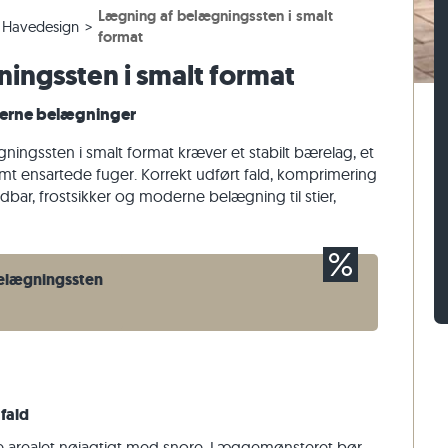
Lægning af belægningssten i smalt
er
assefliser
n af gnejs
Belægningssten af kalksten
Mursten af travertin
Havedesign
format
sefliser
 af kalksten
Belægningssten af kvartsit
Mursten af kvartsit
ingssten i smalt format
Belægningssten af gnejs
Mursten af gnejs
oderne belægninger
Rektangulær belægningssten
Vægbeklædning af natursten
ningssten i smalt format kræver et stabilt bærelag, et
samt ensartede fuger. Korrekt udført fald, komprimering
bar, frostsikker og moderne belægning til stier,
belægningssten
fald
 arealet nøjagtigt med snore. Læggemønsteret bør