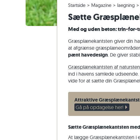
Startside
Magazine
laegning
Fliser i kvartsit
Terrassefliser i kalksten
Ændring og annullering af ordrer
Panoramisk tur
Beige flis
Beige terr
Trappetri
Marmor
Sætte Græsplæne
Fliser af marmor
Terrassefliser i marmor
Forsendelse af prøver
Havedesign
Grå fliser
Grå terras
Trappetrin
Kvartsit
Antikke fliser
Terrassefliser i kvartsit
Levering og transport
Levestile
Sandsten
Med og uden beton: trin-for-tr
Fliser i mosaik
Terrassefliser i gnejs
Kundeoplevelser
Skifer
Græsplænekantsten giver din hav
Vægbeklædning af natursten
Terrassefliser i basalt
Videoer
Travertin
at afgrænse græsplæneområder, b
pænt havedesign
. De giver stab
Polygonale terrassefliser
Poolkant
Græsplænekantsten af natursten
ind i havens samlede udseende. I 
vide for at sætte din Græsplænek
Attraktive Græsplænekants
Gå på opdagelse her!
Sætte Græsplænekantsten med
At lægge Græsplænekantsten i e