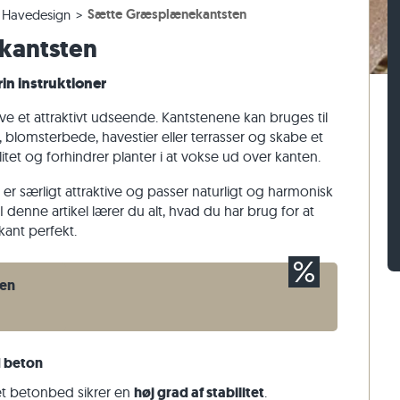
Sætte Græsplænekantsten
Havedesign
er
assefliser
n af gnejs
Belægningssten af kalksten
Mursten af travertin
kantsten
sefliser
 af kalksten
Belægningssten af kvartsit
Mursten af kvartsit
Belægningssten af gnejs
Mursten af gnejs
in instruktioner
Rektangulær belægningssten
Vægbeklædning af natursten
e et attraktivt udseende. Kantstenene kan bruges til
lomsterbede, havestier eller terrasser og skabe et
ilitet og forhindrer planter i at vokse ud over kanten.
er særligt attraktive og passer naturligt og harmonisk
denne artikel lærer du alt, hvad du har brug for at
ant perfekt.
ten
 beton
t betonbed sikrer en
høj grad af stabilitet
.