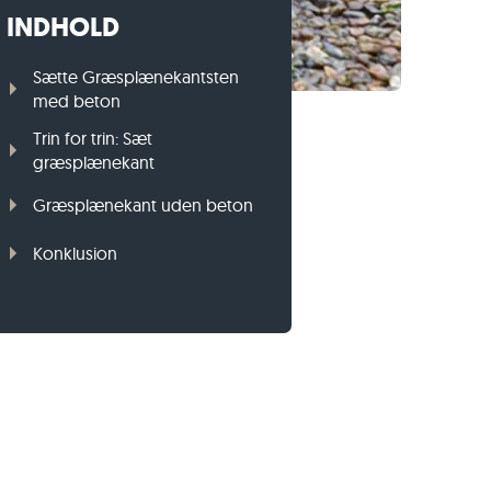
INDHOLD
Græsplænekant i gnejs
Græsplænekant i basalt
Sætte Græsplænekantsten
med beton
Trin for trin: Sæt
græsplænekant
Græsplænekant uden beton
Konklusion