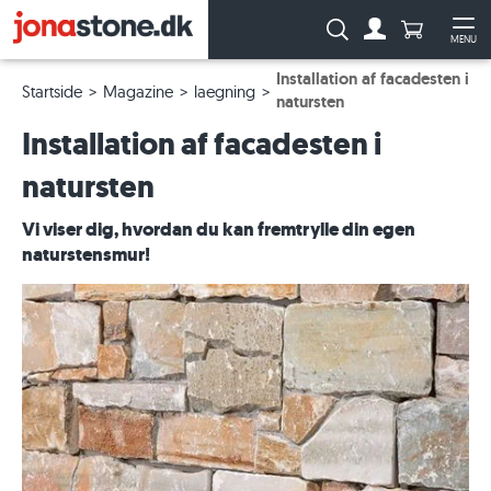
Antal produ
Søg:
MENU
Til kontoen
Åb
Installation af facadesten i
Startside
Magazine
laegning
natursten
Installation af facadesten i
natursten
Vi viser dig, hvordan du kan fremtrylle din egen
naturstensmur!