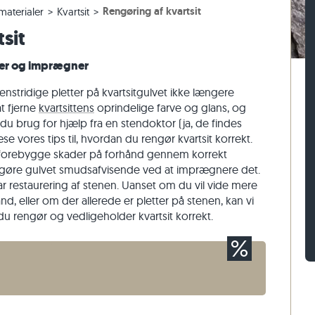
Rengøring af kvartsit
aterialer
Kvartsit
er
assefliser
n af gnejs
Belægningssten af kalksten
Mursten af travertin
sit
sefliser
 af kalksten
Belægningssten af kvartsit
Mursten af kvartsit
Belægningssten af gnejs
Mursten af gnejs
ler og imprægner
Rektangulær belægningssten
Vægbeklædning af natursten
enstridige pletter på kvartsitgulvet ikke længere
at fjerne
kvartsittens
oprindelige farve og glans, og
du brug for hjælp fra en stendoktor (ja, de findes
læse vores tips til, hvordan du rengør kvartsit korrekt.
orebygge skader på forhånd gennem korrekt
at gøre gulvet smudsafvisende ved at imprægnere det.
r restaurering af stenen. Uanset om du vil vide mere
nd, eller om der allerede er pletter på stenen, kan vi
du rengør og vedligeholder kvartsit korrekt.