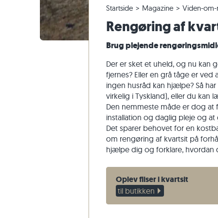
Startside
Magazine
Viden-om-m
Fliser i kvartsit
Terrassefliser i kalksten
Ændring og annullering af ordrer
Panoramisk tur
Beige flis
Beige terr
Trappetri
Marmor
Rengøring af kvart
Fliser af marmor
Terrassefliser i marmor
Forsendelse af prøver
Havedesign
Grå fliser
Grå terras
Trappetrin
Kvartsit
Antikke fliser
Terrassefliser i kvartsit
Levering og transport
Levestile
Sandsten
Brug plejende rengøringsmid
Fliser i mosaik
Terrassefliser i gnejs
Kundeoplevelser
Skifer
Der er sket et uheld, og nu kan g
Vægbeklædning af natursten
Terrassefliser i basalt
Videoer
Travertin
fjernes? Eller en grå tåge er ved 
ingen husråd kan hjælpe? Så har 
Polygonale terrassefliser
virkelig i Tyskland), eller du kan 
Poolkant
Den nemmeste måde er dog at f
installation og daglig pleje og 
Det sparer behovet for en kostba
om rengøring af kvartsit på forhå
hjælpe dig og forklare, hvordan 
Oplev fliser i kvartsit
til butikken