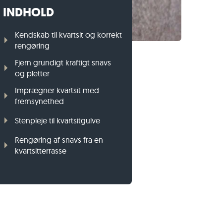
INDHOLD
Græsplænekant i gnejs
Græsplænekant i basalt
Kendskab til kvartsit og korrekt
rengøring
Fjern grundigt kraftigt snavs
og pletter
Imprægner kvartsit med
fremsynethed
Stenpleje til kvartsitgulve
Rengøring af snavs fra en
kvartsitterrasse