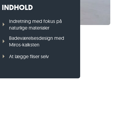
INDHOLD
Græsplænekant i gnejs
Græsplænekant i basalt
Indretning med fokus på
naturlige materialer
Badeværelsesdesign med
Miros-kalksten
At lægge fliser selv