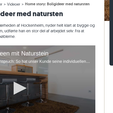
Home story: Boligideer med natursten
er
Videoer
er
assefliser
n af gnejs
Belægningssten af kalksten
Mursten af travertin
ideer med natursten
sefliser
 af kalksten
Belægningssten af kvartsit
Mursten af kvartsit
Belægningssten af gnejs
Mursten af gnejs
ærheden af Hockenheim, nyder helt klart at bygge og
Rektangulær belægningssten
Vægbeklædning af natursten
 udførte han en stor del af arbejdet selv: Fra at
møblerne.
en mit Naturstein
Kreativer Selbermacher mit Anspruch: So hat unser Kunde seine individuellen Vorstellungen mit Schiefer und Kalkstein realisiert.