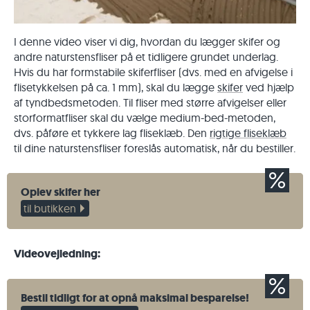
I denne video viser vi dig, hvordan du lægger skifer og
andre naturstensfliser på et tidligere grundet underlag.
Hvis du har formstabile skiferfliser (dvs. med en afvigelse i
flisetykkelsen på ca. 1 mm), skal du lægge
skifer
ved hjælp
af tyndbedsmetoden. Til fliser med større afvigelser eller
storformatfliser skal du vælge medium-bed-metoden,
dvs. påføre et tykkere lag fliseklæb. Den
rigtige fliseklæb
til dine naturstensfliser foreslås automatisk, når du bestiller.
Oplev skifer her
til butikken
Videovejledning:
Bestil tidligt for at opnå maksimal besparelse!