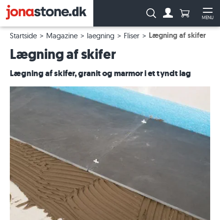
Antal produ
Søg:
MENU
Til kontoen
Åb
Lægning af skifer
Startside
Magazine
laegning
Fliser
Lægning af skifer
Lægning af skifer, granit og marmor i et tyndt lag