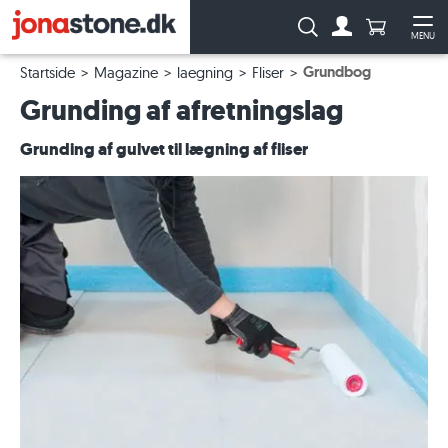
Antal produ
Søg:
MENU
Til kontoen
Åb
Grundbog
Startside
Magazine
laegning
Fliser
Grunding af afretningslag
Grunding af gulvet til lægning af fliser