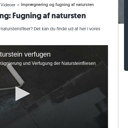
Imprægnering og fugning af natursten
Videoer
er
assefliser
n af gnejs
Belægningssten af kalksten
Mursten af travertin
ng: Fugning af natursten
sefliser
 af kalksten
Belægningssten af kvartsit
Mursten af kvartsit
Belægningssten af gnejs
Mursten af gnejs
urstensfliser? Det kan du finde ud af her i vores
Rektangulær belægningssten
Vægbeklædning af natursten
turstein verfugen
Imprägnierung und Verfugung der Natursteinfliesen