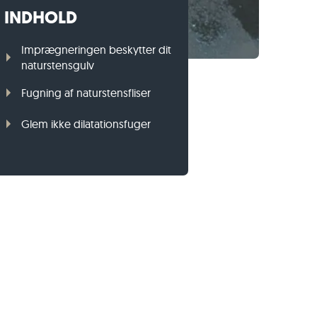
INDHOLD
Græsplænekant i gnejs
Græsplænekant i basalt
Imprægneringen beskytter dit
naturstensgulv
Fugning af naturstensfliser
Glem ikke dilatationsfuger