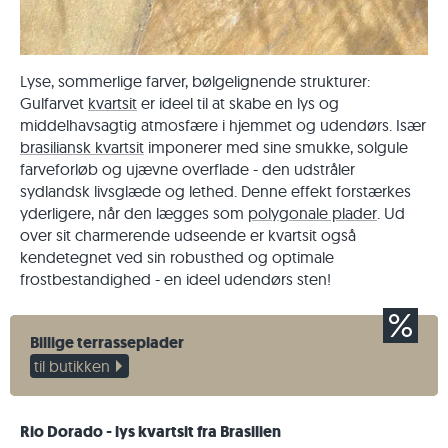
Lyse, sommerlige farver, bølgelignende strukturer:
Gulfarvet
kvartsit
er ideel til at skabe en lys og
middelhavsagtig atmosfære i hjemmet og udendørs. Især
brasiliansk kvartsit
imponerer med sine smukke, solgule
farveforløb og ujævne overflade - den udstråler
sydlandsk livsglæde og lethed. Denne effekt forstærkes
yderligere, når den lægges som
polygonale plader
. Ud
over sit charmerende udseende er kvartsit også
kendetegnet ved sin robusthed og optimale
frostbestandighed - en ideel udendørs sten!
Billige terrasseplader
til butikken
Rio Dorado - lys kvartsit fra Brasilien