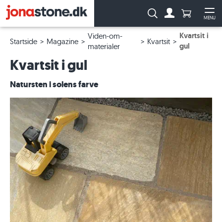
Antal produ
Søg:
MENU
Til kontoen
Åb
Kvartsit i
Viden-om-
Startside
Magazine
Kvartsit
gul
materialer
Kvartsit i gul
Natursten i solens farve