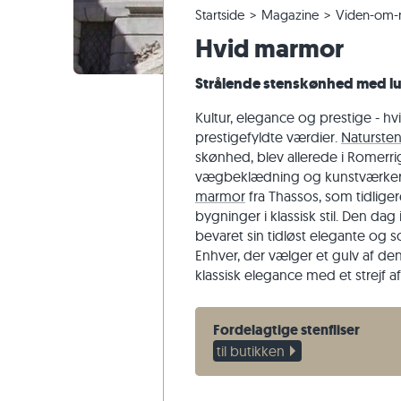
Startside
Magazine
Viden-om-m
Fliser i kvartsit
Terrassefliser i kalksten
Ændring og annullering af ordrer
Panoramisk tur
Beige flis
Beige terr
Trappetri
Marmor
Hvid marmor
Fliser af marmor
Terrassefliser i marmor
Forsendelse af prøver
Havedesign
Grå fliser
Grå terras
Trappetrin
Kvartsit
Antikke fliser
Terrassefliser i kvartsit
Levering og transport
Levestile
Sandsten
Strålende stenskønhed med luk
Fliser i mosaik
Terrassefliser i gnejs
Kundeoplevelser
Skifer
Kultur, elegance og prestige - h
Vægbeklædning af natursten
Terrassefliser i basalt
Videoer
Travertin
prestigefyldte værdier.
Naturste
skønhed, blev allerede i Romerriget
Polygonale terrassefliser
vægbeklædning og kunstværker.
Poolkant
marmor
fra Thassos, som tidliger
bygninger i klassisk stil. Den dag
bevaret sin tidløst elegante og s
Enhver, der vælger et gulv af den
klassisk elegance med et strejf af
Fordelagtige stenfliser
til butikken