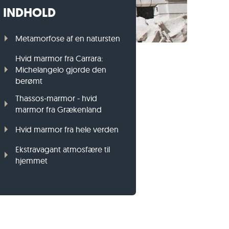
INDHOLD
Græsplænekant i gnejs
Græsplænekant i basalt
Metamorfose af en natursten
Hvid marmor fra Carrara:
Michelangelo gjorde den
berømt
Thassos-marmor - hvid
marmor fra Grækenland
Hvid marmor fra hele verden
Ekstravagant atmosfære til
hjemmet