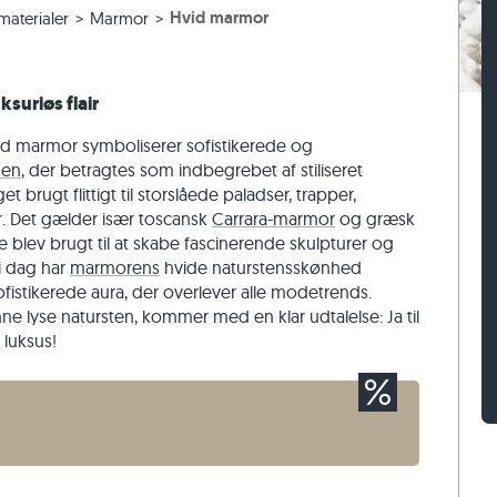
Hvid marmor
aterialer
Marmor
er
assefliser
n af gnejs
Belægningssten af kalksten
Mursten af travertin
sefliser
 af kalksten
Belægningssten af kvartsit
Mursten af kvartsit
Belægningssten af gnejs
Mursten af gnejs
suriøs flair
Rektangulær belægningssten
Vægbeklædning af natursten
vid marmor symboliserer sofistikerede og
nen
, der betragtes som indbegrebet af stiliseret
 brugt flittigt til storslåede paladser, trapper,
 Det gælder især toscansk
Carrara-marmor
og græsk
e blev brugt til at skabe fascinerende skulpturer og
 i dag har
marmorens
hvide naturstensskønhed
ofistikerede aura, der overlever alle modetrends.
ne lyse natursten, kommer med en klar udtalelse: Ja til
 luksus!