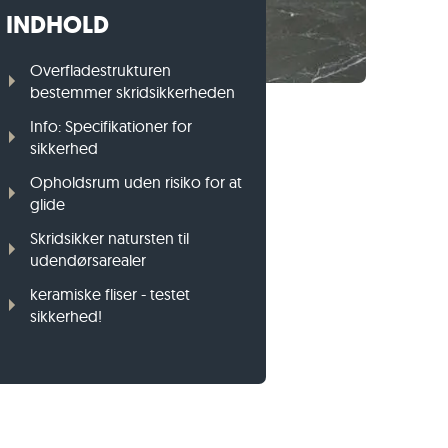
INDHOLD
Græsplænekant i gnejs
Græsplænekant i basalt
Overfladestrukturen
bestemmer skridsikkerheden
Info: Specifikationer for
sikkerhed
Opholdsrum uden risiko for at
glide
Skridsikker natursten til
udendørsarealer
keramiske fliser - testet
sikkerhed!