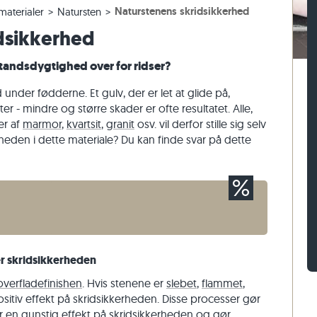
Naturstenens skridsikkerhed
aterialer
Natursten
er
assefliser
n af gnejs
Belægningssten af kalksten
Mursten af travertin
dsikkerhed
sefliser
 af kalksten
Belægningssten af kvartsit
Mursten af kvartsit
Belægningssten af gnejs
Mursten af gnejs
andsdygtighed over for ridser?
Rektangulær belægningssten
Vægbeklædning af natursten
d under fødderne. Et gulv, der er let at glide på,
r - mindre og større skader er ofte resultatet. Alle,
er af
marmor
,
kvartsit
,
granit
osv. vil derfor stille sig selv
heden i dette materiale? Du kan finde svar på dette
r skridsikkerheden
overfladefinishen
. Hvis stenene er
slebet
,
flammet
,
sitiv effekt på skridsikkerheden. Disse processer gør
ar en gunstig effekt på skridsikkerheden og gør