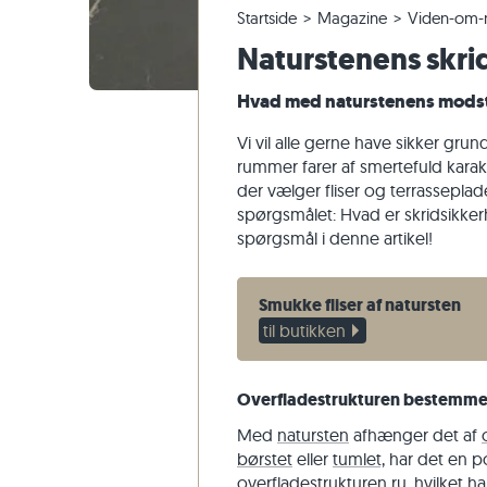
Startside
Magazine
Viden-om-m
Fliser i kvartsit
Terrassefliser i kalksten
Ændring og annullering af ordrer
Panoramisk tur
Beige flis
Beige terr
Trappetri
Marmor
Naturstenens skri
Fliser af marmor
Terrassefliser i marmor
Forsendelse af prøver
Havedesign
Grå fliser
Grå terras
Trappetrin
Kvartsit
Antikke fliser
Terrassefliser i kvartsit
Levering og transport
Levestile
Sandsten
Hvad med naturstenens modst
Fliser i mosaik
Terrassefliser i gnejs
Kundeoplevelser
Skifer
Vi vil alle gerne have sikker grun
Vægbeklædning af natursten
Terrassefliser i basalt
Videoer
Travertin
rummer farer af smertefuld karakte
der vælger fliser og terrasseplad
Polygonale terrassefliser
spørgsmålet: Hvad er skridsikker
Poolkant
spørgsmål i denne artikel!
Smukke fliser af natursten
til butikken
Overfladestrukturen bestemme
Med
natursten
afhænger det af
børstet
eller
tumlet,
har det en po
overfladestrukturen ru, hvilket h