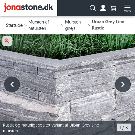
Antal produ
Søg:
MENU
Til kontoen
Åb
Urban Grey Line
Mursten af
Mursten
Startside
Rustic
natursten
gnejs
Rustik og naturligt spaltet variant af Urban Grey Line
1
 / 
3
mursten