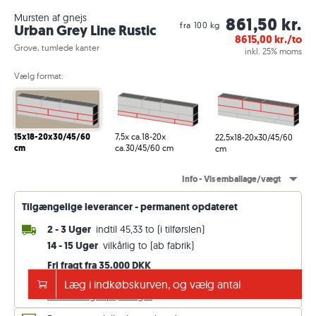
Mursten af gnejs
861,50 kr.
fra 100 kg
Urban Grey Line Rustic
8615,00
kr./to
Grove, tumlede kanter
inkl. 25% moms
Vælg format:
7,5x ca.18-20x
15x18-20x30/45/60
22,5x18-20x30/45/60
ca.30/45/60 cm
cm
cm
Info - Vis emballage/vægt
Tilgængelige leverancer - permanent opdateret
2 - 3 Uger
indtil 45,33 to (i tilførslen)
14 - 15 Uger
vilkårlig to (ab fabrik)
Fri fragt fra 35.000 DKK
ellers 1.150 DKK. Pris inkl. moms (25 %)
Læg i indkøbskurven, og vælg antal
Se leveringsoplysninger