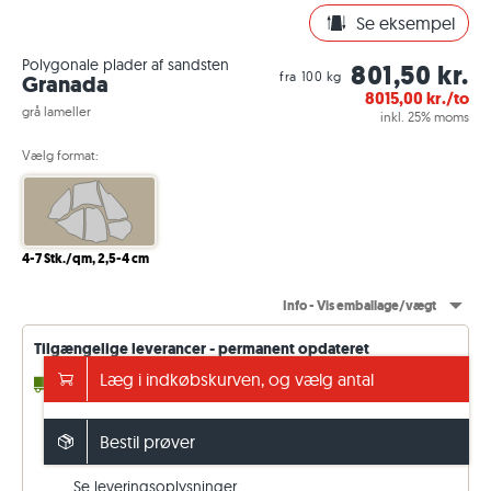
Se eksempel
Polygonale plader af sandsten
801,50 kr.
fra 100 kg
Granada
8015,00
kr./to
grå lameller
inkl. 25% moms
Vælg format:
4-7 Stk./qm, 2,5-4 cm
Info - Vis emballage/vægt
Tilgængelige leverancer - permanent opdateret
Læg i indkøbskurven, og vælg antal
2 - 3 Uger
indtil 0,28 to (i tilførslen)
14 - 15 Uger
vilkårlig to (ab fabrik)
Fri fragt fra 35.000 DKK
Bestil prøver
ellers 1.150 DKK. Pris inkl. moms (25 %)
Se leveringsoplysninger