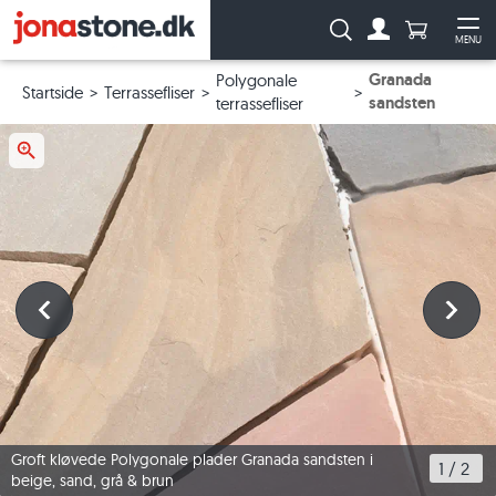
Antal produ
Søg:
MENU
Til kontoen
Åb
Granada
Polygonale
Startside
Terrassefliser
sandsten
terrassefliser
Groft kløvede Polygonale plader Granada sandsten i
1
 / 
2
beige, sand, grå & brun