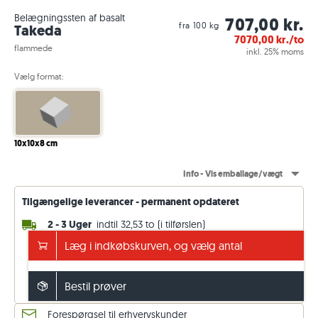
Belægningssten af basalt
707,00 kr.
fra 100 kg
Takeda
7070,00
kr./to
flammede
inkl. 25% moms
Vælg format:
10x10x8 cm
Info - Vis emballage/vægt
Tilgængelige leverancer - permanent opdateret
2 - 3 Uger
indtil 32,53 to (i tilførslen)
14 - 15 Uger
vilkårlig to (ab fabrik)
Læg i indkøbskurven, og vælg antal
Fri fragt fra 35.000 DKK
ellers 1.150 DKK. Pris inkl. moms (25 %)
Bestil prøver
Se leveringsoplysninger
Forespørgsel til erhvervskunder