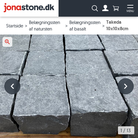
Antal produ
Søg:
MENU
Til kontoen
Åb
Takeda
Belægningssten
Belægningssten
Startside
10x10x8cm
af natursten
af basalt
1
 / 
13