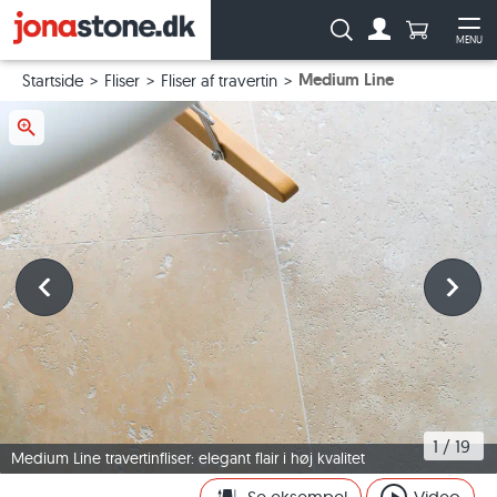
Antal produ
Søg:
MENU
Til kontoen
Åb
Medium Line
Startside
Fliser
Fliser af travertin
1
 / 
19
Medium Line travertinfliser: elegant flair i høj kvalitet