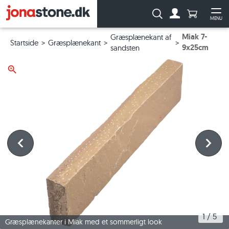
Antal produ
Søg:
MENU
Til kontoen
Åb
Miak 7-
Græsplænekant af
Startside
Græsplænekant
9x25cm
sandsten
1
 / 
5
Græsplænekanter i Miak med et sommerligt look