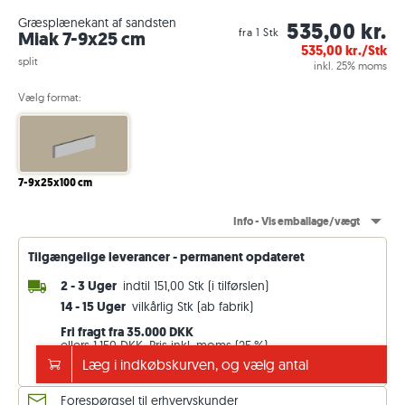
Græsplænekant af sandsten
535,00 kr.
fra 1 Stk
Miak 7-9x25 cm
535,00
kr./Stk
split
inkl. 25% moms
Vælg format:
7-9x25x100 cm
Info - Vis emballage/vægt
Tilgængelige leverancer - permanent opdateret
2 - 3 Uger
indtil 151,00 Stk (i tilførslen)
14 - 15 Uger
vilkårlig Stk (ab fabrik)
Fri fragt fra 35.000 DKK
ellers 1.150 DKK. Pris inkl. moms (25 %)
Læg i indkøbskurven, og vælg antal
Se leveringsoplysninger
Forespørgsel til erhvervskunder