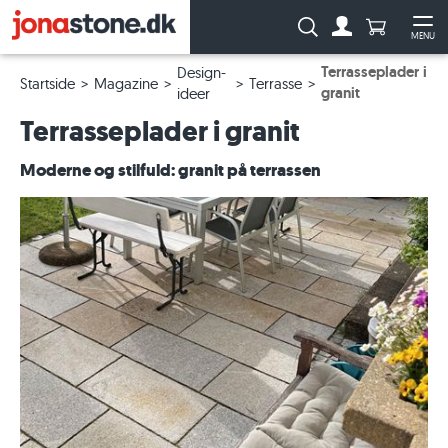
Antal produ
Søg:
MENU
Til kontoen
Åb
Terrasseplader i
Design-
Startside
Magazine
Terrasse
granit
ideer
Terrasseplader i granit
Moderne og stilfuld: granit på terrassen