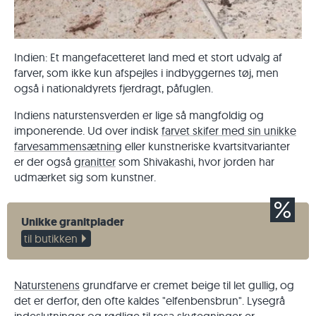
Indien: Et mangefacetteret land med et stort udvalg af
farver, som ikke kun afspejles i indbyggernes tøj, men
også i nationaldyrets fjerdragt, påfuglen.
Indiens naturstensverden er lige så mangfoldig og
imponerende. Ud over indisk
farvet skifer med sin unikke
farvesammensætning
eller kunstneriske kvartsitvarianter
er der også
granitter
som Shivakashi, hvor jorden har
udmærket sig som kunstner.
Unikke granitplader
til butikken
Naturstenens
grundfarve er cremet beige til let gullig, og
det er derfor, den ofte kaldes "elfenbensbrun". Lysegrå