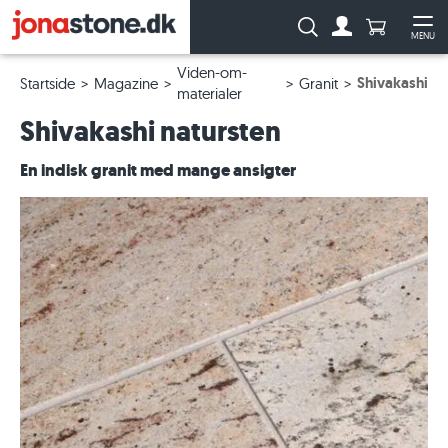
Antal produ
Søg:
MENU
Til kontoen
Åb
Viden-om-
Shivakashi
Startside
Magazine
Granit
materialer
Shivakashi natursten
En indisk granit med mange ansigter