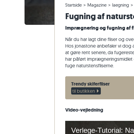
Startside
Magazine
laegning
Fliser i kvartsit
Terrassefliser i kalksten
Ændring og annullering af ordrer
Panoramisk tur
Beige flis
Beige terr
Trappetri
Marmor
Fugning af naturs
Fliser af marmor
Terrassefliser i marmor
Forsendelse af prøver
Havedesign
Grå fliser
Grå terras
Trappetrin
Kvartsit
Antikke fliser
Terrassefliser i kvartsit
Levering og transport
Levestile
Sandsten
Imprægnering og fugning af fl
Fliser i mosaik
Terrassefliser i gnejs
Kundeoplevelser
Skifer
Når du har lagt dine fliser og ove
Vægbeklædning af natursten
Terrassefliser i basalt
Videoer
Travertin
Hos jonastone anbefaler vi dog a
at gøre rent senere, da fugerester
Polygonale terrassefliser
har påført imprægneringsmidlet o
Poolkant
fuge naturstensfliserne.
Trendy skiferfliser
til butikken
Video-vejledning
Verlege-Tutorial: Na