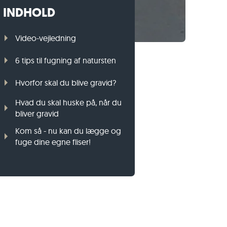
INDHOLD
Græsplænekant i gnejs
Græsplænekant i basalt
Video-vejledning
6 tips til fugning af natursten
Hvorfor skal du blive gravid?
Hvad du skal huske på, når du
bliver gravid
Kom så - nu kan du lægge og
fuge dine egne fliser!