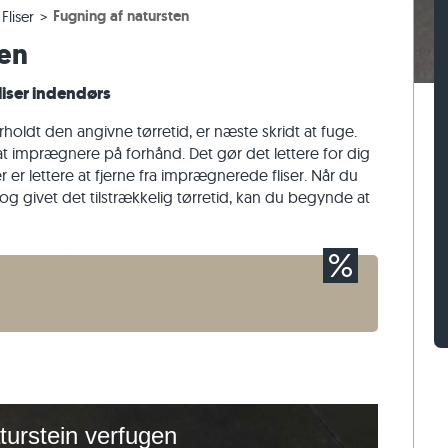
Fugning af natursten
Fliser
er
assefliser
n af gnejs
Belægningssten af kalksten
Mursten af travertin
ten
sefliser
 af kalksten
Belægningssten af kvartsit
Mursten af kvartsit
Belægningssten af gnejs
Mursten af gnejs
iser indendørs
Rektangulær belægningssten
Vægbeklædning af natursten
rholdt den angivne tørretid, er næste skridt at fuge.
t imprægnere på forhånd. Det gør det lettere for dig
 er lettere at fjerne fra imprægnerede fliser. Når du
g givet det tilstrækkelig tørretid, kan du begynde at
turstein verfugen