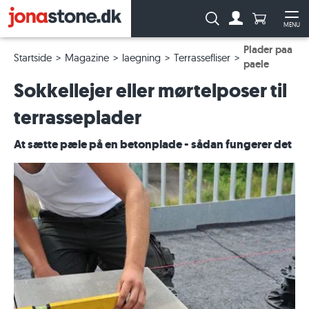
Antal produ
Søg:
MENU
Til kontoen
Åb
Plader paa
Startside
Magazine
laegning
Terrassefliser
paele
Sokkellejer eller mørtelposer til
terrasseplader
At sætte pæle på en betonplade - sådan fungerer det