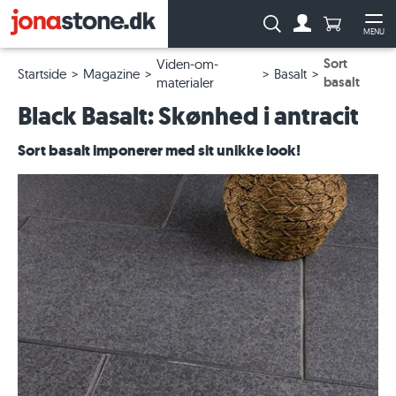
Antal produ
Søg:
MENU
Til kontoen
Åb
Sort
Viden-om-
Startside
Magazine
Basalt
basalt
materialer
Black Basalt: Skønhed i antracit
Sort basalt imponerer med sit unikke look!