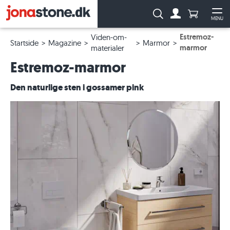
Antal produ
Søg:
MENU
Til kontoen
Åb
Estremoz-
Viden-om-
Startside
Magazine
Marmor
marmor
materialer
Estremoz-marmor
Den naturlige sten i gossamer pink