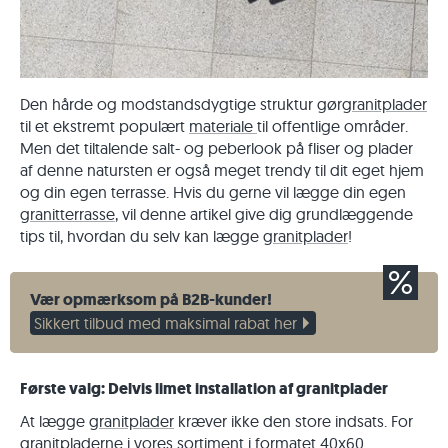
Den hårde og modstandsdygtige struktur gør
granitplader
til et ekstremt populært
materiale
til offentlige områder.
Men det tiltalende salt- og peberlook på fliser og plader
af denne natursten er også meget trendy til dit eget hjem
og din egen terrasse. Hvis du gerne vil lægge din egen
granitterrasse
, vil denne artikel give dig grundlæggende
tips til, hvordan du selv kan lægge
granitplader
!
Vær opmærksom på B2B-kunder!
Sikkert tilbud med maksimal rabat her
Første valg: Delvis limet installation af granitplader
At lægge
granitplader
kræver ikke den store indsats. For
granitpladerne i vores sortiment i formatet 40x60