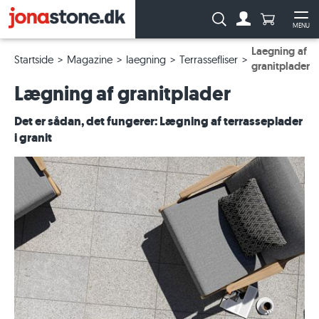
Antal produ
Søg:
MENU
Til kontoen
Åb
Laegning af
Startside
Magazine
laegning
Terrassefliser
granitplader
Lægning af granitplader
Det er sådan, det fungerer: Lægning af terrasseplader
i granit