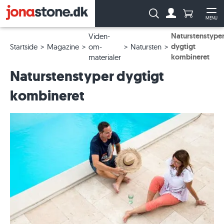
Antal produ
Søg:
MENU
Til kontoen
Åb
Naturstenstype
Viden-
dygtigt
Startside
Magazine
om-
Natursten
kombineret
materialer
Naturstenstyper dygtigt
kombineret